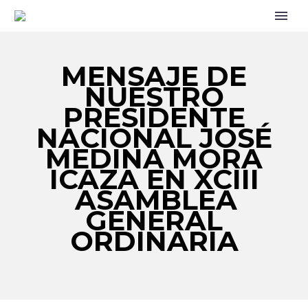
MENSAJE DE
NUESTRO
PRESIDENTE
NACIONAL JOSÉ
MEDINA MORA
ICAZA EN XCIII
ASAMBLEA
GENERAL
ORDINARIA