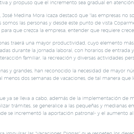
ativa y propuso que el incremento sea gradual en atenció
 José Medina Mora Icaza destacó que “las empresas no son 
sas somos las personas y desde este punto de vista Copar
para que crezca la empresa, entender que requiere crecer
rsonas traerá una mayor productividad, cuyo elemento más 
as durante la jornada laboral, con horarios de entrada y 
racción familiar, la recreación y diversas actividades per
anas y grandes, han reconocido la necesidad de mayor núm
al menos dos semanas de vacaciones, de tal manera que l
que ya se lleva a cabo, además de la implementación de 
ealizar trámites, se generalice a las pequeñas y medianas 
e se incrementó la aportación patronal- y el aumento al 
 impulsar las “Vacaciones Dignas” que respeten los derec