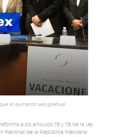
 que el aumento sea gradual
eforma a los artículos 76 y 78 de la Ley
ión Patronal de la República Mexicana