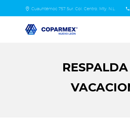
Cuauhtémoc 757 Sur. Col. Centro, Mty. N.L.
RESPALDA
VACACIO