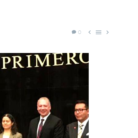



0