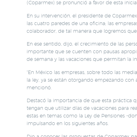
(Coparmex) se pronunció a favor de esta inici
En su intervención, el presidente de Coparmex,
las cuatro paredes de una oficina; las empre
colaborador, de tal manera que logremos que 
En ese sentido, dijo, el crecimiento de las pe
importante que se cuenten con pausas apropiad
de semana y las vacaciones que permitan la inte
“En México las empresas, sobre todo las medi
la ley, ya se están otorgando empezando con 
mencionó.
Destacó la importancia de que esta práctica 
tengan que utilizar días de vacaciones para r
estas en temas como la Ley de Pensiones -dond
impulsando en los siguientes años.
Dio a conocer las propuestas de Coparmex para