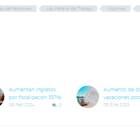
ey de Pensiones
Ley Federal del Trabajo
Mypimes
LACIONADAS
Aumentan ingresos
Aumento de dí
por fiscalización 337%
vacaciones pod
09 Feb 2024
0
05 Ene 2023
En la administración
disminuir la ro
federal anterior, los
laboral en Nue
ingresos por
Gracias a la en
fiscalización entre el
en vigor del n
tercer trimestre de
decreto en mat