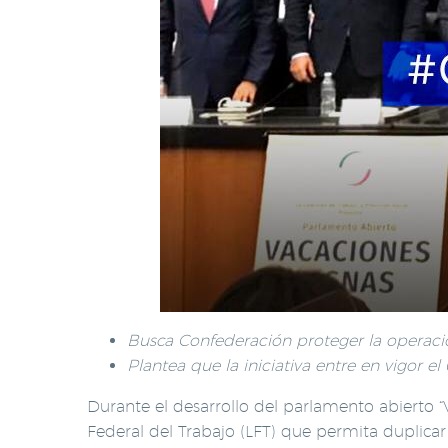
Busca Confederación proteger la operaci
Plantea que la iniciativa entre en vigor el
Durante el desarrollo del parlamento abierto “
Federal del Trabajo (LFT) que permita duplicar