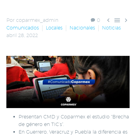



Por coparmex_admin
0
Comunicados
Locales
Nacionales
Noticias
abril 28, 2022
Presentan CMD y Coparmex el estudio “Brecha
de género en TIC’s”.
En Guerrero, Veracruz y Puebla la diferencia es