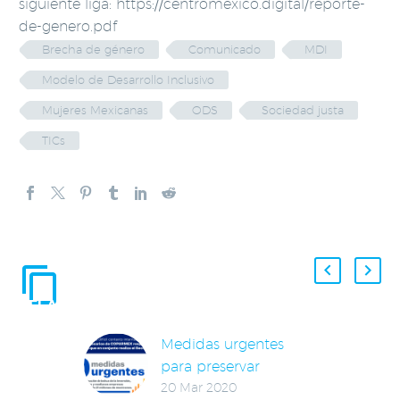
siguiente liga: https://centromexico.digital/reporte-
de-genero.pdf
Brecha de género
Comunicado
MDI
Modelo de Desarrollo Inclusivo
Mujeres Mexicanas
ODS
Sociedad justa
TICs
ENTRADAS
RELACIONADAS
Medidas urgentes
para preservar
20 Mar 2020
empleo y mitigar