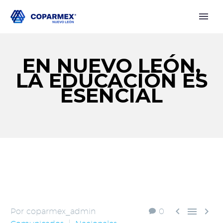
EN NUEVO LEÓN,
LA EDUCACIÓN ES
ESENCIAL



Por coparmex_admin
0