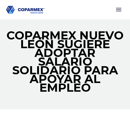
COPARMEX NUEVO
LEÓN SUGIERE
ADOPTAR
SALARIO
SOLIDARIO PARA
APOYAR AL
EMPLEO