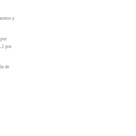
mentos y
 por
5.2 por
da de