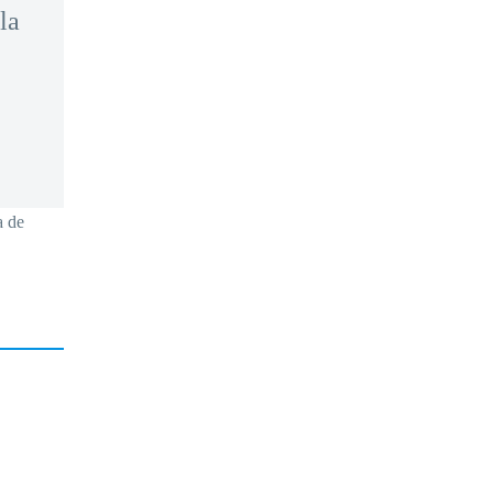
la
a de