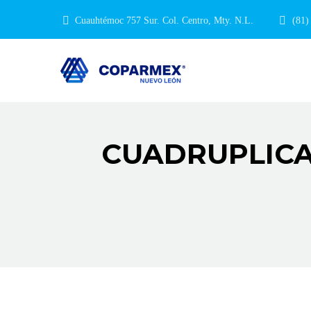
Cuauhtémoc 757 Sur. Col. Centro, Mty. N.L.
(81)
CUADRUPLICA