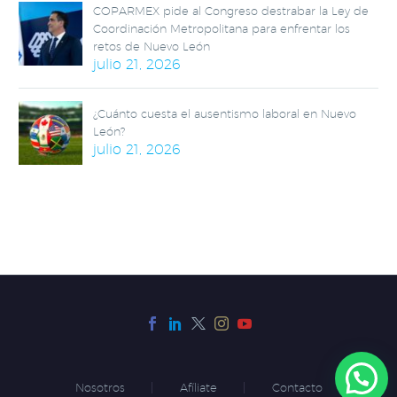
COPARMEX pide al Congreso destrabar la Ley de
Coordinación Metropolitana para enfrentar los
retos de Nuevo León
julio 21, 2026
¿Cuánto cuesta el ausentismo laboral en Nuevo
León?
julio 21, 2026
Nosotros
Afíliate
Contacto