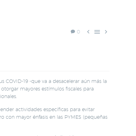



0
irus COVID-19 -que va a desacelerar aún más la
otorgar mayores estímulos fiscales para
ionales.
nder actividades específicas para evitar
ero con mayor énfasis en las PYMES (pequeñas