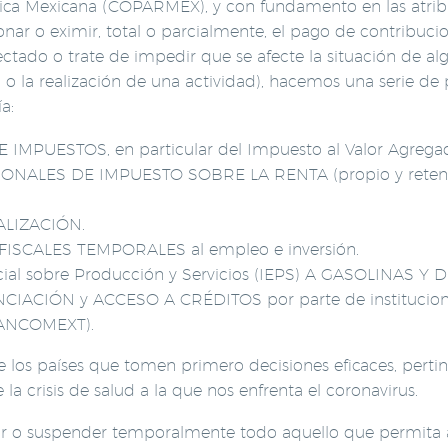
ica Mexicana (COPARMEX), y con fundamento en las atribu
ar o eximir, total o parcialmente, el pago de contribucion
ectado o trate de impedir que se afecte la situación de al
 o la realización de una actividad), hacemos una serie de 
a:
IMPUESTOS, en particular del Impuesto al Valor Agregad
NALES DE IMPUESTO SOBRE LA RENTA (propio y retenido 
ALIZACIÓN.
FISCALES TEMPORALES al empleo e inversión.
al sobre Producción y Servicios (IEPS) A GASOLINAS Y D
CIACIÓN y ACCESO A CRÉDITOS por parte de institucione
BANCOMEXT).
los países que tomen primero decisiones eficaces, perti
 la crisis de salud a la que nos enfrenta el coronavirus.
ar o suspender temporalmente todo aquello que permita 