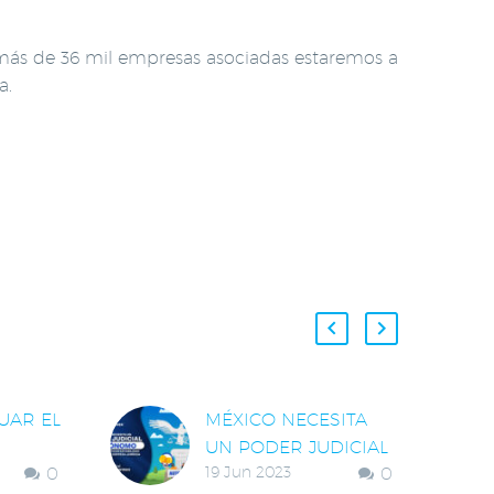
s más de 36 mil empresas asociadas estaremos a
a.
UAR EL
MÉXICO NECESITA
UN PODER JUDICIAL
0
19 Jun 2023
0
AL DE
AUTÓNOMO PARA