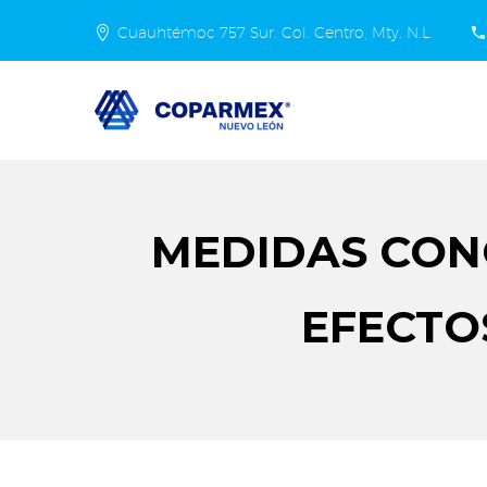
Cuauhtémoc 757 Sur. Col. Centro, Mty. N.L.
MEDIDAS CON
EFECTO