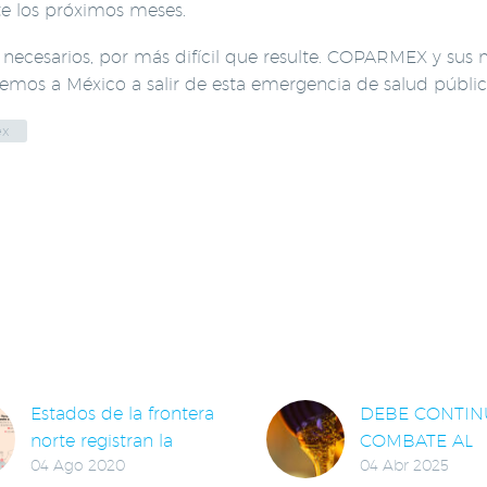
te los próximos meses.
s necesarios, por más difícil que resulte. COPARMEX y su
aremos a México a salir de esta emergencia de salud públic
ex
LACIONADAS
Estados de la frontera
DEBE CONTIN
norte registran la
COMBATE AL
04 Ago 2020
04 Abr 2025
mayor tasa de
TRÁFICO ILEG