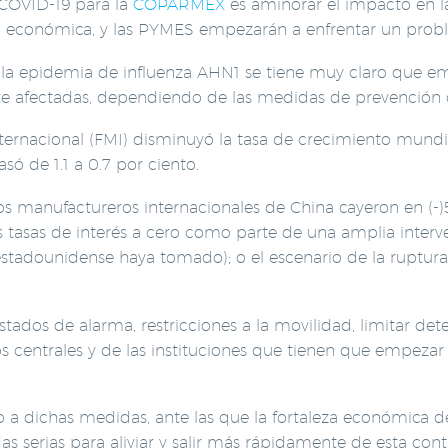
 COVID-19 para la
COPARMEX
es aminorar el impacto en l
ad económica, y las PYMES empezarán a enfrentar un proble
la epidemia de influenza AHN1 se tiene muy claro que empr
 afectadas, dependiendo de las medidas de prevención q
ernacional (FMI) disminuyó la tasa de crecimiento mundial 
ó de 1.1 a 0.7 por ciento.
os manufactureros internacionales de China cayeron en (-)5
 las tasas de interés a cero como parte de una amplia int
stadounidense haya tomado); o el escenario de la ruptura
stados de alarma, restricciones a la movilidad, limitar d
 centrales y de las instituciones que tienen que empezar
a dichas medidas, ante las que la fortaleza económica del
serias para aliviar y salir más rápidamente de esta contin