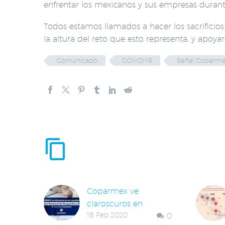
enfrentar los mexicanos y sus empresas duran
Todos estamos llamados a hacer los sacrificio
la altura del reto que esto representa, y apoy
Comunicado
COVID-19
Señal Coparm
ENTRADAS RE
Coparmex ve
claroscuros en
18 Feb 2020
0
resultados de