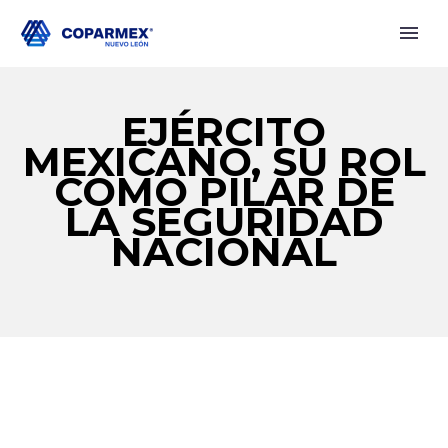
EJÉRCITO
MEXICANO, SU ROL
COMO PILAR DE
LA SEGURIDAD
NACIONAL