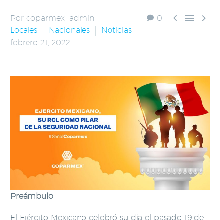



Por coparmex_admin
0
Locales
Nacionales
Noticias
febrero 21, 2022
Preámbulo
El Ejército Mexicano celebró su día el pasado 19 de