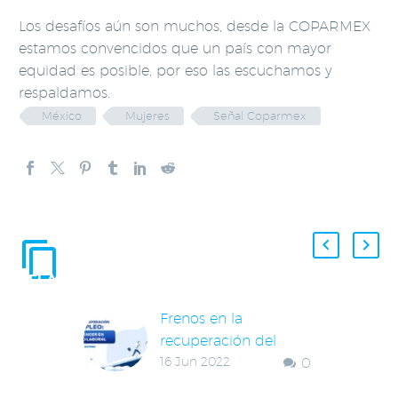
Los desafíos aún son muchos, desde la COPARMEX
estamos convencidos que un país con mayor
equidad es posible, por eso las escuchamos y
respaldamos.
México
Mujeres
Señal Coparmex
ENTRADAS
RELACIONADAS
Frenos en la
recuperación del
16 Jun 2022
0
empleo: Retos a
vencer en el mercado