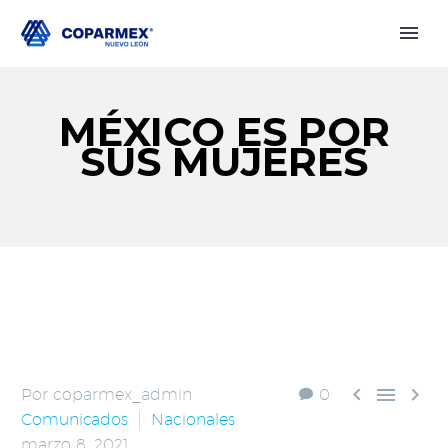
MÉXICO ES POR
SUS MUJERES



Por coparmex_admin
0
Comunicados
Nacionales
marzo 8, 2021