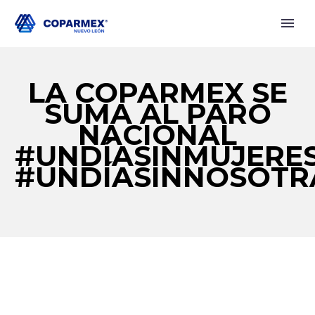
LA COPARMEX SE
SUMA AL PARO
NACIONAL
#UNDÍASINMUJERE
#UNDÍASINNOSOTR