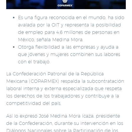
Es una figura reconocida en el mundo, ha sido
avalada por la OIT y representa la posibilidad
de empleo para 4.6 millones de personas en
México, señala Medina Mora.
Otorga flexibilidad a las empresas y ayuda a
que jóvenes y mujeres combinen sus labores
con el trabajo.
La Confederación Patronal de la República
Mexicana (COPARMEX) respalda la subcontratación
laboral interna y externa especializada que respeta
los derechos de los trabajadores y contribuye a la
competitividad del país.
Así lo expresó José Medina Mora Icaza, presidente
de la Confederación, durante su intervención en los
Diálogos Nacionales sobre la Participación de los