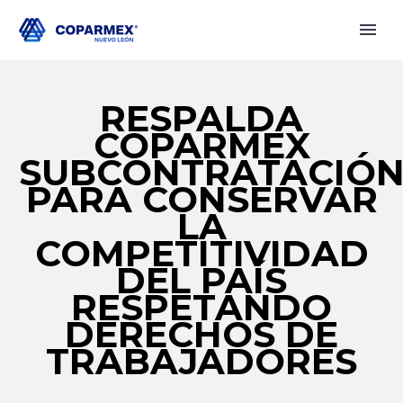
RESPALDA
COPARMEX
SUBCONTRATACIÓ
PARA CONSERVAR
LA
COMPETITIVIDAD
DEL PAÍS
RESPETANDO
DERECHOS DE
TRABAJADORES