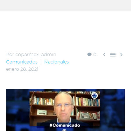



Por coparmex_admin
0
Comunicados
Nacionales
enero 28, 2021