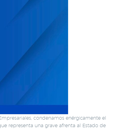
 Empresariales, condenamos enérgicamente el
ue representa una grave afrenta al Estado de