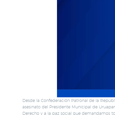
Desde la Confederación Patronal de la Repúb
asesinato del Presidente Municipal de Uruapa
Derecho y a la paz social que demandamos to