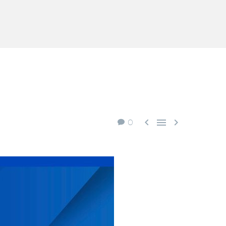



0