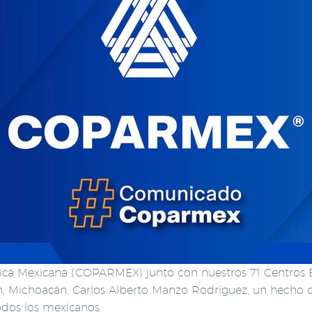
lica Mexicana (COPARMEX) junto con nuestros 71 Centros
n, Michoacán, Carlos Alberto Manzo Rodríguez, un hecho q
dos los mexicanos.