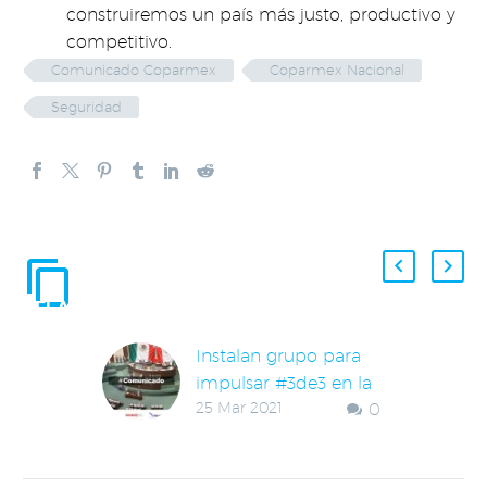
construiremos un país más justo, productivo y
competitivo.
Comunicado Coparmex
Coparmex Nacional
Seguridad
ENTRADAS
RELACIONADAS
Instalan grupo para
impulsar #3de3 en la
25 Mar 2021
0
elección de diputadas
y diputados federales
Formamos parte de