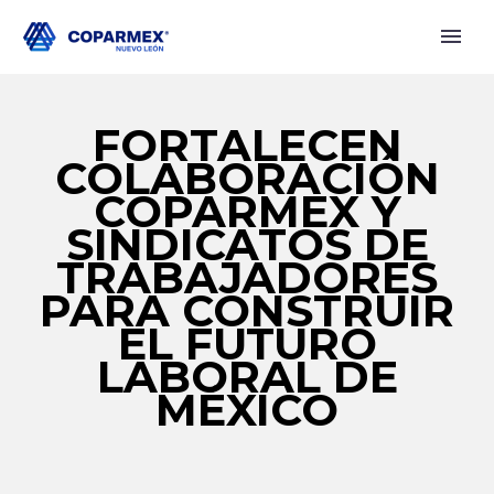
FORTALECEN
COLABORACIÓN
COPARMEX Y
SINDICATOS DE
TRABAJADORES
PARA CONSTRUIR
EL FUTURO
LABORAL DE
MÉXICO