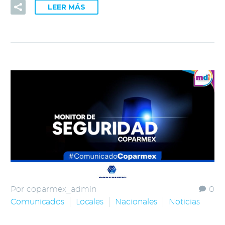
LEER MÁS
Por coparmex_admin
0
Comunicados
Locales
Nacionales
Noticias