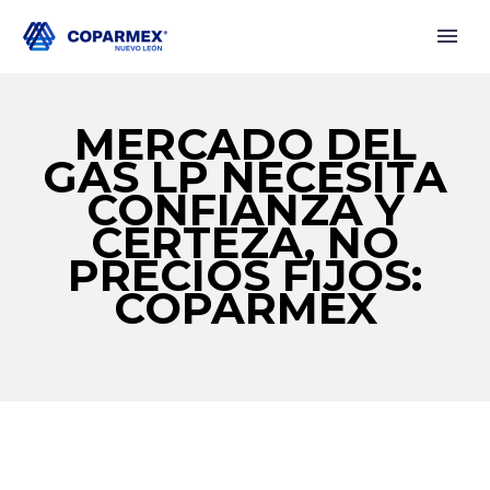
MERCADO DEL
GAS LP NECESITA
CONFIANZA Y
CERTEZA, NO
PRECIOS FIJOS:
COPARMEX