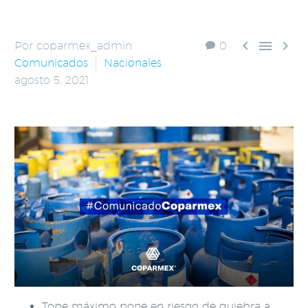



Por coparmex_admin
0
Comunicados
Nacionales
agosto 5, 2021
Tope máximo pone en riesgo de quiebra a