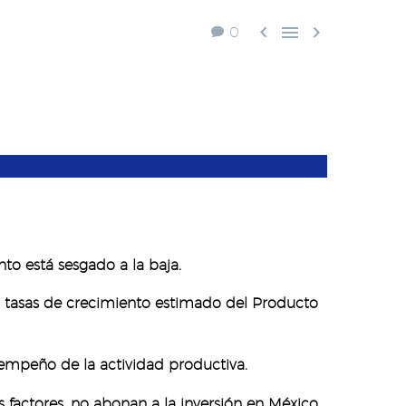



0
o está sesgado a la baja.
las tasas de crecimiento estimado del Producto
sempeño de la actividad productiva.
s factores, no abonan a la inversión en México.