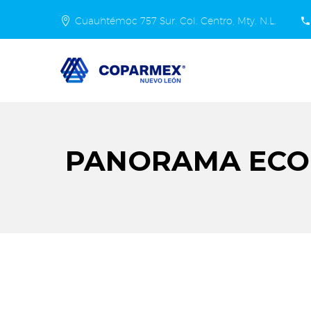
Cuauhtémoc 757 Sur. Col. Centro, Mty. N.L.
PANORAMA ECON