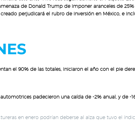
a amenaza de Donald Trump de imponer aranceles de 25% 
creado perjudicará el rubro de inversión en México, e inc
NES
tan el 90% de las totales, iniciaron el año con el pie de
automotrices padecieron una caída de -2% anual, y de -16.
ctureras en enero podrían deberse al alza que tuvo el ín