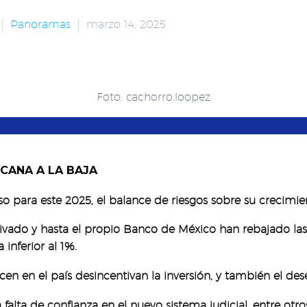
Panoramas
marzo 14, 2025
Foto: cachorro.loopez
CANA A LA BAJA
ara este 2025, el balance de riesgos sobre su crecimient
r privado y hasta el propio Banco de México han rebajado 
 inferior al 1%.
en en el país desincentivan la inversión, y también el de
alta de confianza en el nuevo sistema judicial, entre otro