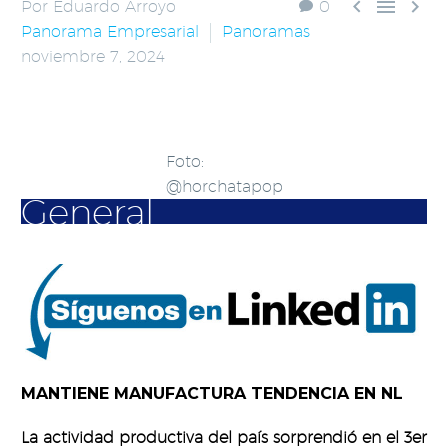



Por Eduardo Arroyo
0
Panorama Empresarial
Panoramas
noviembre 7, 2024
Foto:
@horchatapop
General
MANTIENE MANUFACTURA TENDENCIA EN NL
La actividad productiva del país sorprendió en el 3er