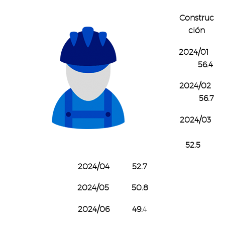
Construc
ción
2024/01
56.4
2024/02
56.7
2024/03
52.5
2024/04 52.7
2024/05 50.8
2024/06 49.
4