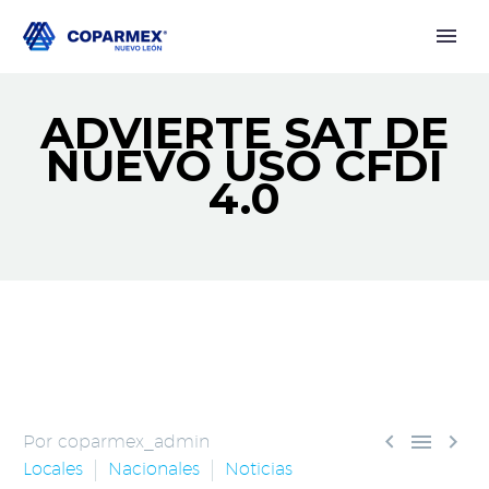
ADVIERTE SAT DE
NUEVO USO CFDI
4.0



Por coparmex_admin
Locales
Nacionales
Noticias