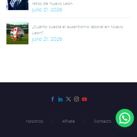
retos de Nuevo León
julio 21, 2026
¿Cuánto cuesta el ausentismo laboral en Nuevo
León?
julio 21, 2026
Nosotros
Afíliate
Contacto