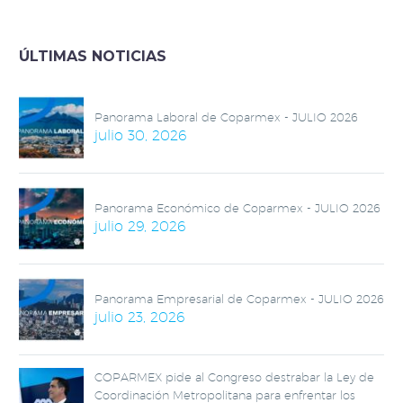
inactividad que
alimentan la
impunidad y
ÚLTIMAS NOTICIAS
“engordan a la rata de
la corrupción”.
Panorama Laboral de Coparmex - JULIO 2026
julio 30, 2026
Panorama Económico de Coparmex - JULIO 2026
julio 29, 2026
Panorama Empresarial de Coparmex - JULIO 2026
julio 23, 2026
COPARMEX pide al Congreso destrabar la Ley de
Coordinación Metropolitana para enfrentar los