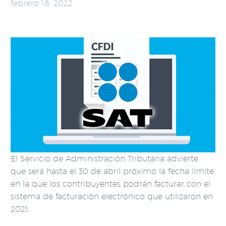
febrero 18, 2022
El Servicio de Administración Tributaria advierte
que será hasta el 30 de abril próximo la fecha límite
en la que los contribuyentes podrán facturar con el
sistema de facturación electrónico que utilizaron en
2021.