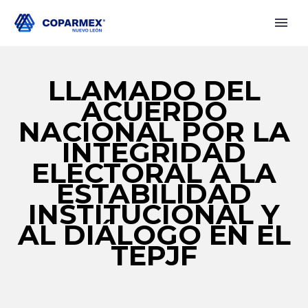
LLAMADO DEL
ACUERDO
NACIONAL POR LA
INTEGRIDAD
ELECTORAL A LA
ESTABILIDAD
INSTITUCIONAL Y
AL DIÁLOGO EN EL
TEPJF