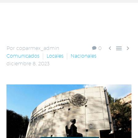



Por coparmex_admin
0
Comunicados
Locales
Nacionales
diciembre 8, 2023