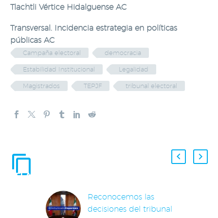
Tlachtli Vértice Hidalguense AC
Transversal. Incidencia estrategia en políticas
públicas AC
Campaña electoral
democracia
Estabilidad Institucional
Legalidad
Magistrados
TEPJF
tribunal electoral
ENTRADAS
RELACIONADAS
Reconocemos las
decisiones del tribunal