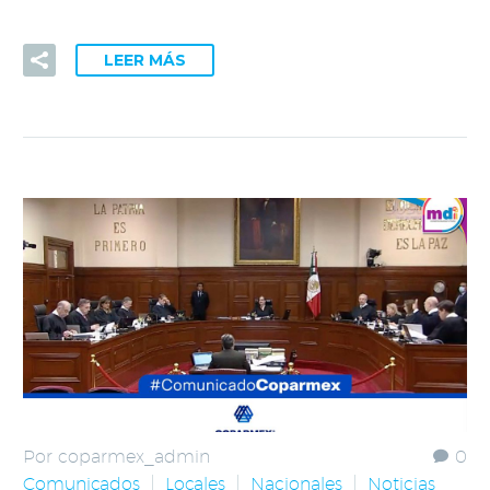
LEER MÁS
Por coparmex_admin
0
Comunicados
Locales
Nacionales
Noticias