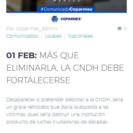
Por coparmex_admin
0
Comunicados
Locales
Nacionales
01 FEB:
MÁS QUE
ELIMINARLA, LA CNDH DEBE
FORTALECERSE
Desaparecer o pretender debilitar a la CNDH, sería
un grave retroceso que daría la espalda a las
víctimas, pues sería destruir una institución
producto de luchas ciudadanas de décadas.