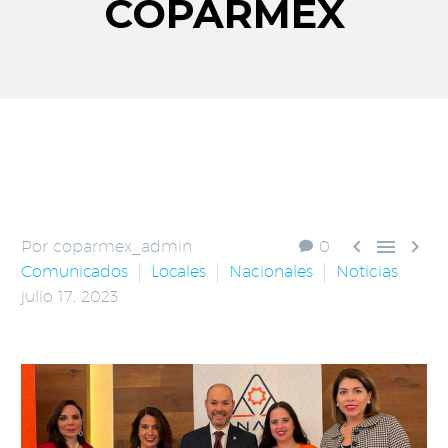
COPARMEX



Por coparmex_admin
0
Comunicados
Locales
Nacionales
Noticias
julio 17, 2023