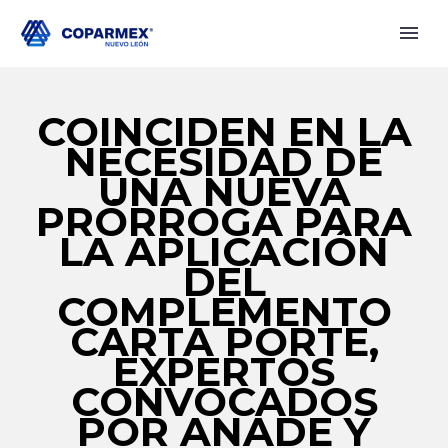
COINCIDEN EN LA
NECESIDAD DE
UNA NUEVA
PRÓRROGA PARA
LA APLICACIÓN
DEL
COMPLEMENTO
CARTA PORTE,
EXPERTOS
CONVOCADOS
POR ANADE Y