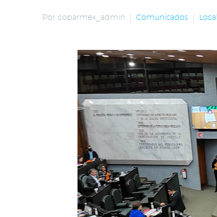
Por coparmex_admin
Comunicados
Loca