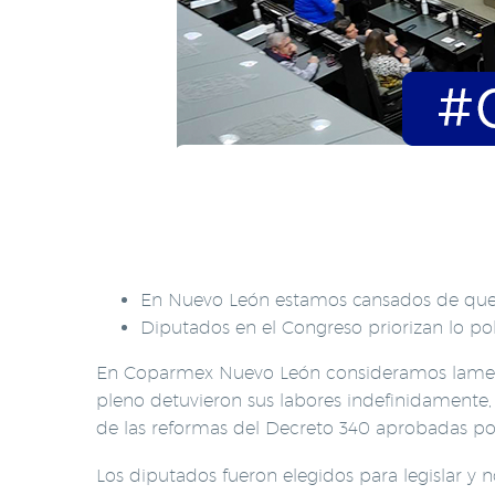
En Nuevo León estamos cansados de que s
Diputados en el Congreso priorizan lo pol
En Coparmex Nuevo León consideramos lamentab
pleno detuvieron sus labores indefinidamente,
de las reformas del Decreto 340 aprobadas po
Los diputados fueron elegidos para legislar y