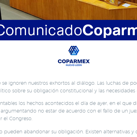
e ignoren nuestros exhortos al diálogo. Las luchas de po
ítico sobre su obligación constitucional y las necesidades
les los hechos acontecidos el día de ayer, en el que di
 argumentando no estar de acuerdo con el fallo de un juez
r el Congreso.
 no pueden abandonar su obligación. Existen alternativas 