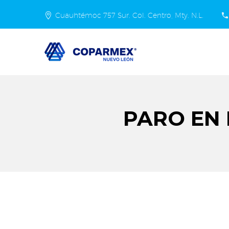
Cuauhtémoc 757 Sur. Col. Centro, Mty. N.L.
PARO EN