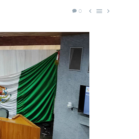



0