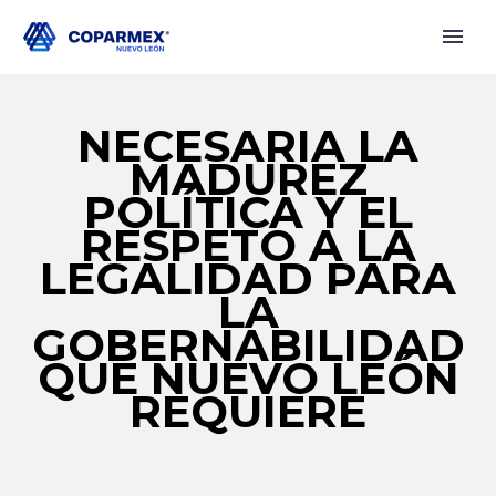
NECESARIA LA
MADUREZ
POLÍTICA Y EL
RESPETO A LA
LEGALIDAD PARA
LA
GOBERNABILIDAD
QUE NUEVO LEÓN
REQUIERE