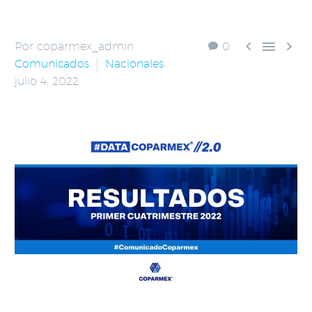



Por coparmex_admin
0
Comunicados
Nacionales
julio 4, 2022