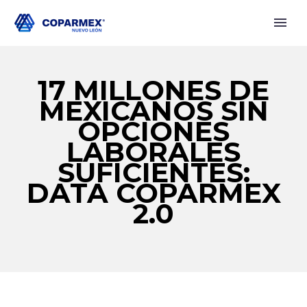
17 MILLONES DE
MEXICANOS SIN
OPCIONES
LABORALES
SUFICIENTES:
DATA COPARMEX
2.0