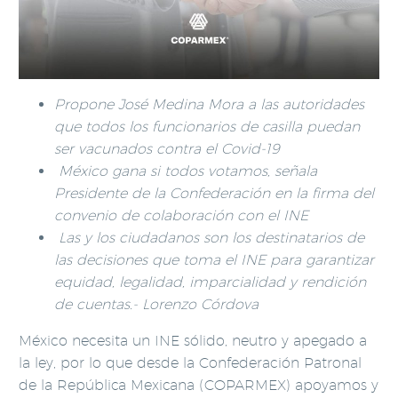
Propone José Medina Mora a las autoridades
que todos los funcionarios de casilla puedan
ser vacunados contra el Covid-19
México gana si todos votamos, señala
Presidente de la Confederación en la firma del
convenio de colaboración con el INE
Las y los ciudadanos son los destinatarios de
las decisiones que toma el INE para garantizar
equidad, legalidad, imparcialidad y rendición
de cuentas.- Lorenzo Córdova
México necesita un INE sólido, neutro y apegado a
la ley, por lo que desde la Confederación Patronal
de la República Mexicana (COPARMEX) apoyamos y