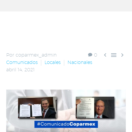



Por coparmex_admin
0
Comunicados
Locales
Nacionales
abril 14, 2021