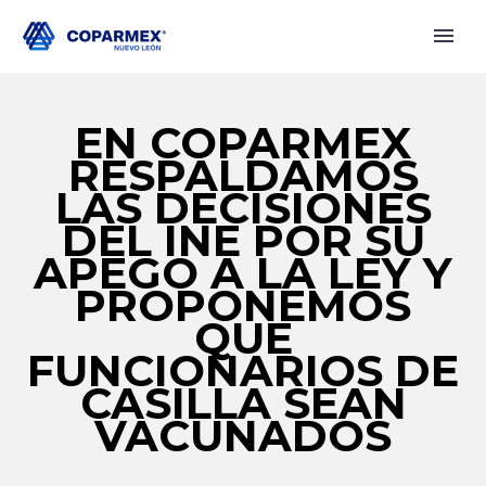
EN COPARMEX
RESPALDAMOS
LAS DECISIONES
DEL INE POR SU
APEGO A LA LEY Y
PROPONEMOS
QUE
FUNCIONARIOS DE
CASILLA SEAN
VACUNADOS