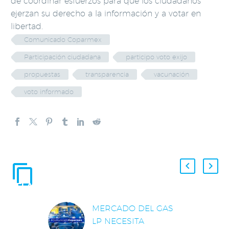
de coordinar esfuerzos para que los ciudadanos
ejerzan su derecho a la información y a votar en
libertad.
Comunicado Coparmex
Participación ciudadana
participo voto exijo
propuestas
transparencia
vacunación
voto informado
ENTRADAS
RELACIONADAS
MERCADO DEL GAS
LP NECESITA