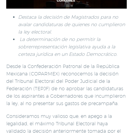
Destaca la decisión de Magistrados para no
avalar candidaturas de quienes no cumplieron
la ley electoral.
La determinación de no permitir la
sobrerrepresentación legislativa ayuda a la
certeza jurídica en un Estado Democrático.
Desde la Confederación Patronal de la República
Mexicana (COPARMEX) reconocemos la decisión
del Tribunal Electoral del Poder Judicial de la
Federación (TEPJF) de no aprobar las candidaturas
de los aspirantes a Gobernadores que incumplieron
la ley, al no presentar sus gastos de precampaña.
Consideramos muy valioso que, en apego a la
legalidad, el máximo Tribunal Electoral haya
validado la decisión anteriormente tomada por el