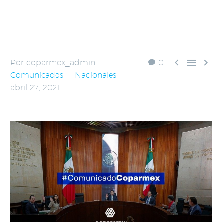



Por coparmex_admin
0
Comunicados
Nacionales
abril 27, 2021