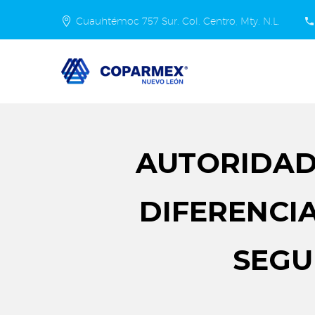
Cuauhtémoc 757 Sur. Col. Centro, Mty. N.L.
AUTORIDAD
DIFERENCI
SEGU