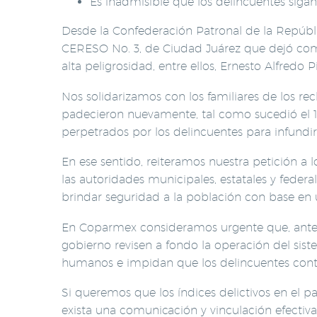
Es inadmisible que los delincuentes siga
Desde la Confederación Patronal de la Repúbli
CERESO No. 3, de Ciudad Juárez que dejó como
alta peligrosidad, entre ellos, Ernesto Alfredo Pi
Nos solidarizamos con los familiares de los rec
padecieron nuevamente, tal como sucedió el 1
perpetrados por los delincuentes para infundir 
En ese sentido, reiteramos nuestra petición a l
las autoridades municipales, estatales y feder
brindar seguridad a la población con base en u
En Coparmex consideramos urgente que, ante la 
gobierno revisen a fondo la operación del sist
humanos e impidan que los delincuentes contin
Si queremos que los índices delictivos en el pa
exista una comunicación y vinculación efectiv