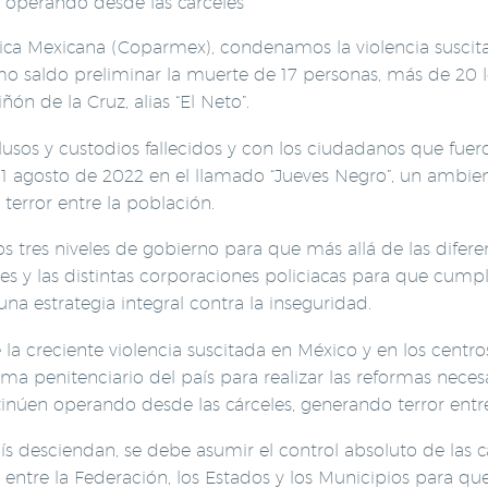
n operando desde las cárceles
ca Mexicana (Coparmex), condenamos la violencia suscitad
 saldo preliminar la muerte de 17 personas, más de 20 l
ñón de la Cruz, alias “El Neto”.
lusos y custodios fallecidos y con los ciudadanos que fuer
1 agosto de 2022 en el llamado “Jueves Negro”, un ambie
terror entre la población.
os tres niveles de gobierno para que más allá de las difere
ales y las distintas corporaciones policiacas para que cum
na estrategia integral contra la inseguridad.
creciente violencia suscitada en México y en los centros 
ema penitenciario del país para realizar las reformas neces
úen operando desde las cárceles, generando terror entre 
ís desciendan, se debe asumir el control absoluto de las cá
a entre la Federación, los Estados y los Municipios para 