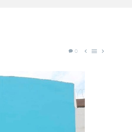



0