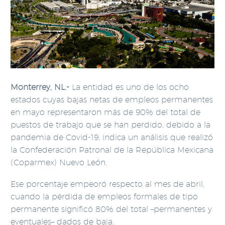
Monterrey, NL.-
La entidad es uno de los ocho
estados cuyas bajas netas de empleos permanentes
en mayo representaron más de 90% del total de
puestos de trabajo que se han perdido, debido a la
pandemia de Covid-19, indica un análisis que realizó
la Confederación Patronal de la República Mexicana
(Coparmex) Nuevo León.
Ese porcentaje empeoró respecto al mes de abril,
cuando la pérdida de empleos formales de tipo
permanente significó 80% del total –permanentes y
eventuales– dados de baja.