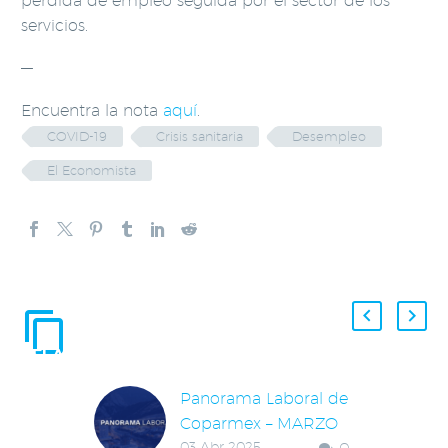
pérdida de empleo seguida por el sector de los
servicios.
—
Encuentra la nota
aquí
.
COVID-19
Crisis sanitaria
Desempleo
El Economista
ENTRADAS
RELACIONADAS
Panorama Laboral de
Coparmex – MARZO
03 Abr 2025