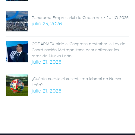
Panorama Empresarial de Coparmex - JULIO 2026
julio 23, 2026
COPARMEX pide al Congreso destrabar la Ley de
Coordinación Metropolitana para enfrentar los
retos de Nuevo León
julio 21, 2026
¿Cuánto cuesta el ausentismo laboral en Nuevo
León?
julio 21, 2026