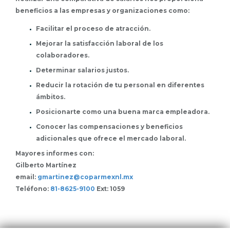
de Salud para el Bienestar.
beneficios a las empresas y organizaciones como:
Facilitar el proceso de atracción.
Mejorar la satisfacción laboral de los
colaboradores.
Determinar salarios justos.
Reducir la rotación de tu personal en diferentes
ámbitos.
Posicionarte como una buena marca empleadora.
Conocer las compensaciones y beneficios
adicionales que ofrece el mercado laboral.
Mayores informes con:
Gilberto Martínez
email:
gmartinez@coparmexnl.mx
Teléfono:
81-8625-9100
Ext: 1059