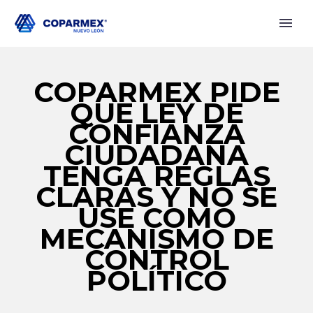
COPARMEX PIDE
QUE LEY DE
CONFIANZA
CIUDADANA
TENGA REGLAS
CLARAS Y NO SE
USE COMO
MECANISMO DE
CONTROL
POLÍTICO