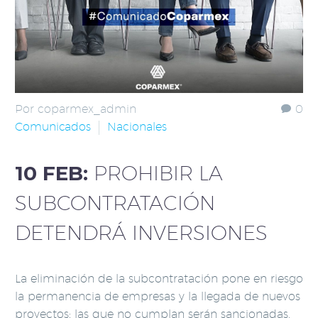
Por coparmex_admin
0
Comunicados
Nacionales
10 FEB:
PROHIBIR LA
SUBCONTRATACIÓN
DETENDRÁ INVERSIONES
La eliminación de la subcontratación pone en riesgo
la permanencia de empresas y la llegada de nuevos
proyectos; las que no cumplan serán sancionadas.