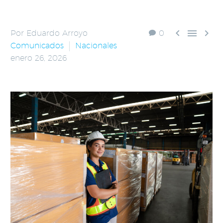



Por Eduardo Arroyo
0
Comunicados
Nacionales
enero 26, 2026