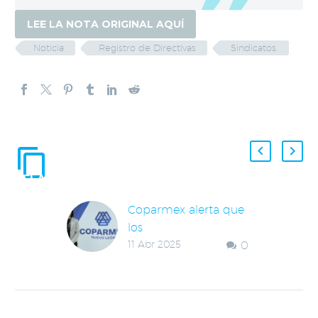
LEE LA NOTA ORIGINAL AQUÍ
Noticia
Registro de Directivas
Sindicatos.
ENTRADAS
RELACIONADAS
Coparmex alerta que
los
11 Abr 2025
0
aranceles preocupan
más a los estados del
norte del país
Cecilia Carrillo López,
directora de