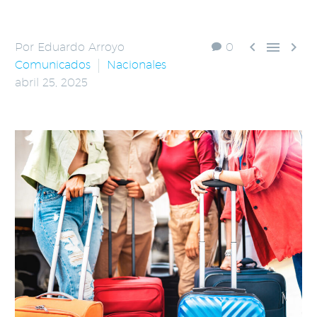



Por Eduardo Arroyo
0
Comunicados
Nacionales
abril 25, 2025