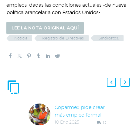
empleos, dadas las condiciones actuales –de
nueva
política arancelaria con Estados Unidos-.
LEE LA NOTA ORIGINAL AQUÍ
Noticia
Registro de Directivas
Sindicatos.
ENTRADAS
RELACIONADAS
Coparmex pide crear
más empleo formal
10 Ene 2025
0
El organismo del
sector privado