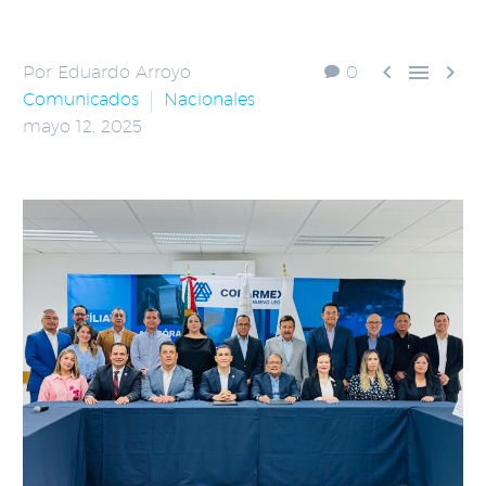



Por Eduardo Arroyo
0
Comunicados
Nacionales
mayo 12, 2025