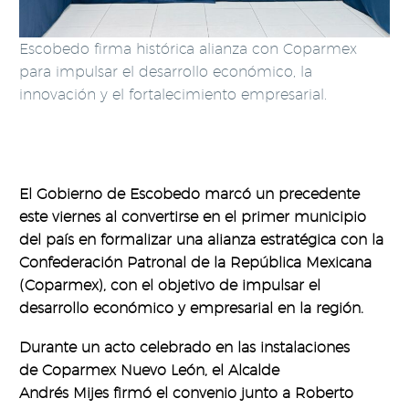
Escobedo firma histórica alianza con Coparmex
para impulsar el desarrollo económico, la
innovación y el fortalecimiento empresarial.
ESCOBEDO
Y
COPARMEX
: ¿QUÉ SIGNIFICA ESTA
NUEVA
ALIANZA
?
El Gobierno de Escobedo marcó un precedente
este viernes al convertirse en el primer municipio
del país en formalizar una alianza estratégica con la
Confederación Patronal de la República Mexicana
(Coparmex), con el objetivo de impulsar el
desarrollo económico y empresarial en la región.
Durante un acto celebrado en las instalaciones
de Coparmex Nuevo León, el Alcalde
Andrés Mijes firmó el convenio junto a Roberto