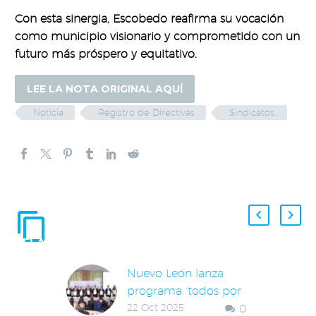
Con esta sinergia, Escobedo reafirma su vocación
como municipio visionario y comprometido con un
futuro más próspero y equitativo.
LEE LA NOTA ORIGINAL AQUÍ
Noticia
Registro de Directivas
Sindicatos.
ENTRADAS
RELACIONADAS
Nuevo León lanza
programa ‘todos por
22 Oct 2025
0
un aire más limpio’