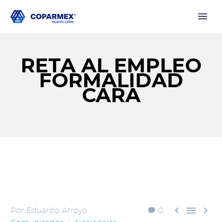
RETA AL EMPLEO
FORMALIDAD
CARA



Por Eduardo Arroyo
0