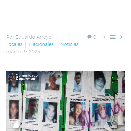



Por Eduardo Arroyo
0
Locales
Nacionales
Noticias
marzo 19, 2025