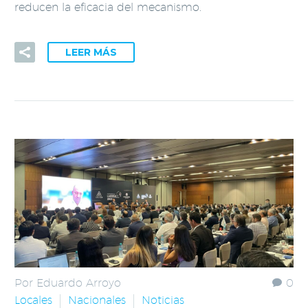
reducen la eficacia del mecanismo.
LEER MÁS
Por Eduardo Arroyo
0
Locales
Nacionales
Noticias