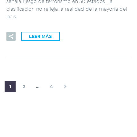
señala riesgo de terrorismo en 30 estados. La
clasificación no refleja la realidad de la mayoría del
país.
LEER MÁS
1
2
…
4