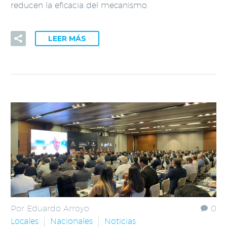
reducen la eficacia del mecanismo.
LEER MÁS
Por Eduardo Arroyo
0
Locales
Nacionales
Noticias