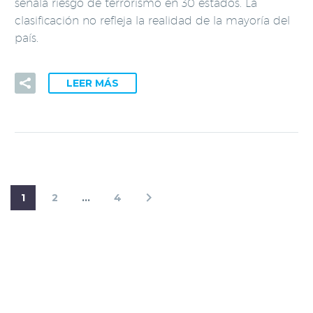
señala riesgo de terrorismo en 30 estados. La
clasificación no refleja la realidad de la mayoría del
país.
LEER MÁS
1
2
…
4