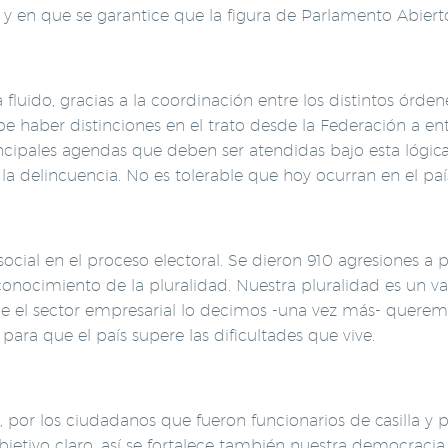
y en que se garantice que la figura de Parlamento Abiert
 fluido, gracias a la coordinación entre los distintos órd
e haber distinciones en el trato desde la Federación a en
rincipales agendas que deben ser atendidas bajo esta lógi
 la delincuencia. No es tolerable que hoy ocurran en el paí
d social en el proceso electoral. Se dieron 910 agresiones a
nocimiento de la pluralidad. Nuestra pluralidad es un val
de el sector empresarial lo decimos -una vez más- quere
ra que el país supere las dificultades que vive.
E, por los ciudadanos que fueron funcionarios de casilla y
jetivo claro, así se fortalece también nuestra democracia.