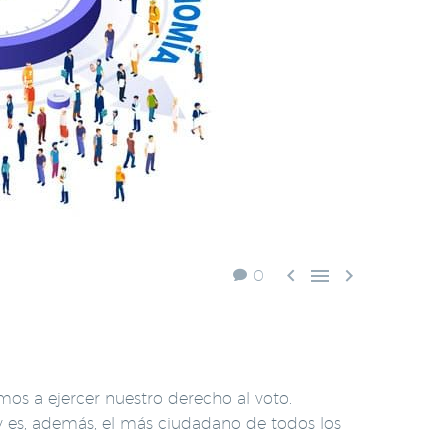



0
mos a ejercer nuestro derecho al voto.
y es, además, el más ciudadano de todos los