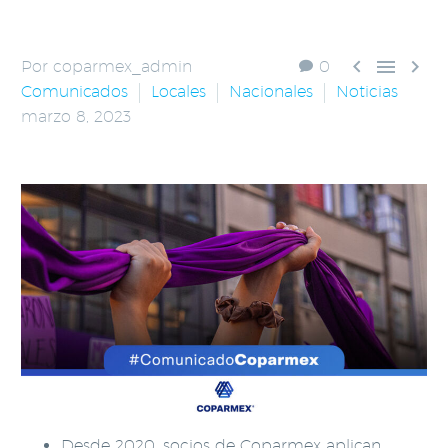



Por coparmex_admin
0
Comunicados
Locales
Nacionales
Noticias
marzo 8, 2023
Desde 2020, socios de Coparmex aplican