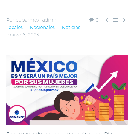



Por coparmex_admin
0
Locales
Nacionales
Noticias
marzo 6, 2023
En el marco de la conmemoración por el Día