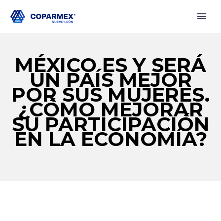
MÉXICO ES Y SERÁ
UN PAÍS MEJOR
POR SUS MUJERES.
¿CÓMO MEJORAR
SU PARTICIPACIÓN
EN LA ECONOMÍA?