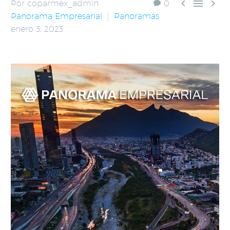



Por coparmex_admin
0
Panorama Empresarial
Panoramas
enero 3, 2023