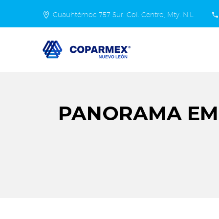
Cuauhtémoc 757 Sur. Col. Centro, Mty. N.L.
PANORAMA EMP