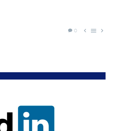



0