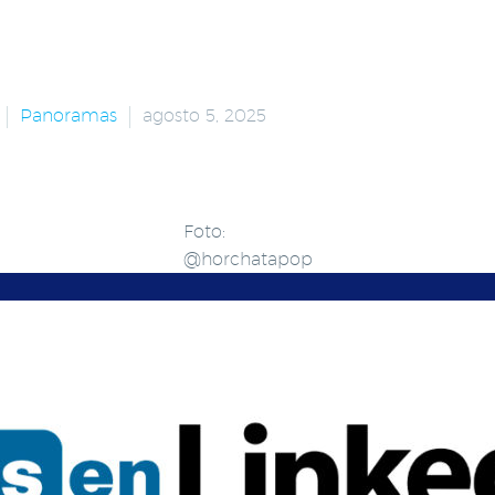
Panoramas
agosto 5, 2025
Foto:
@horchatapop