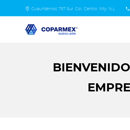
Cuauhtémoc 757 Sur. Col. Centro, Mty. N.L.
BIENVENIDO
EMPRE