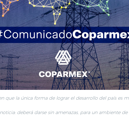
ue la única forma de lograr el desarrollo del país es medi
oticia: deberá darse sin amenazas, para un ambiente de re