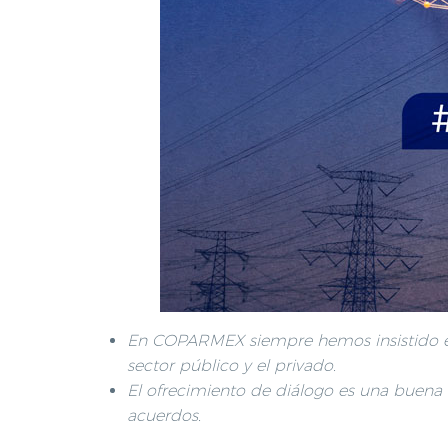
En COPARMEX siempre hemos insistido en q
sector público y el privado.
El ofrecimiento de diálogo es una buena n
acuerdos.