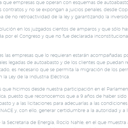
para que empresas que operan con esquemas de autoabasto
 sus contratos y no se expongan a juicios penales, desde 
de no retroactividad de la ley y garantizando la inversió
olución en los juzgados cientos de amparos y que sólo h
ada por el Congreso y que no fue declarada inconstituciona
ones las empresas que lo requieran estarán acompañadas p
ales legadas de autoabasto y de los clientes que puedan reg
ficado, es necesario que se permita la migración de los per
 la Ley de la Industria Eléctrica.
s que hicimos desde nuestra participación en el Parlamen
rica, puesto que reconocemos que a 9 años de haber sido 
sto y a las licitaciones para adecuarlas a las condiciones q
ACE y, con ello, generar certidumbre a la autoridad y a 
a Secretaria de Energía, Rocío Nahle, en el que muestra 