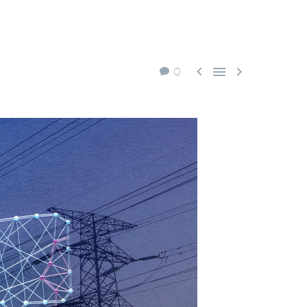



0