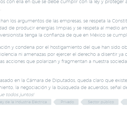
mos con ella en que se debe cumplir con la ley y proteger
.
scuchan los argumentos de las empresas, se respeta la Const
idad de producir energías limpias y se respeta al medio am
versionista tenga la confianza de que en México se cumplen
ación y condena por el hostigamiento del que han sido ob
iolencia ni amenazas por ejercer el derecho a disentir ya
as acciones que polarizan y fragmentan a nuestra socied
asado en la Cámara de Diputados, queda claro que existen
miento, la negociación y la búsqueda de acuerdos, señal 
e todos juntos!
ey de la Industria Eléctrica
Privado
Sector público