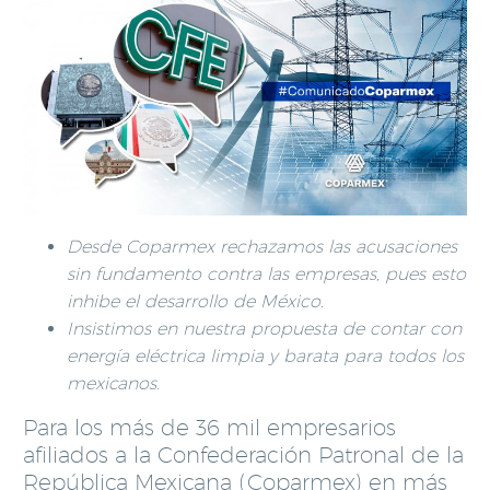
Desde Coparmex rechazamos las acusaciones
sin fundamento contra las empresas, pues esto
inhibe el desarrollo de México.
Insistimos en nuestra propuesta de contar con
energía eléctrica limpia y barata para todos los
mexicanos
.
Para los más de 36 mil empresarios
afiliados a la Confederación Patronal de la
República Mexicana (Coparmex) en más