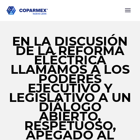
EN LA DISCUSIÓN
DE LA REFORMA
ELÉCTRICA
LLAMAMOS A LOS
PODERES
EJECUTIVO Y
LEGISLATIVO A UN
DIÁLOGO
ABIERTO,
RESPETUOSO,
APEGADO AL