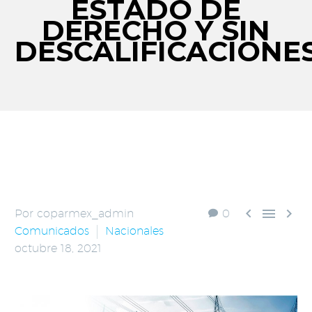
ESTADO DE
DERECHO Y SIN
DESCALIFICACIONE



Por coparmex_admin
0
Comunicados
Nacionales
octubre 18, 2021