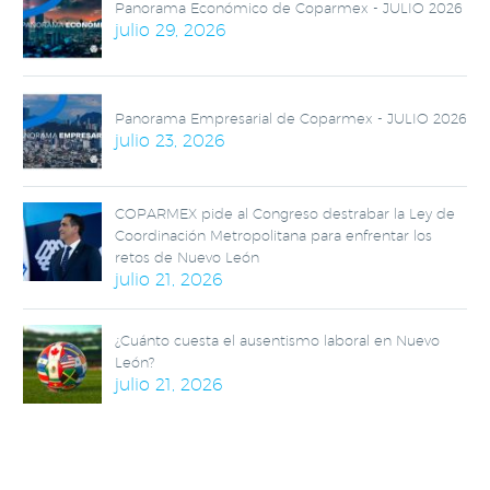
Panorama Económico de Coparmex - JULIO 2026
julio 29, 2026
Panorama Empresarial de Coparmex - JULIO 2026
julio 23, 2026
COPARMEX pide al Congreso destrabar la Ley de
Coordinación Metropolitana para enfrentar los
retos de Nuevo León
julio 21, 2026
¿Cuánto cuesta el ausentismo laboral en Nuevo
León?
julio 21, 2026