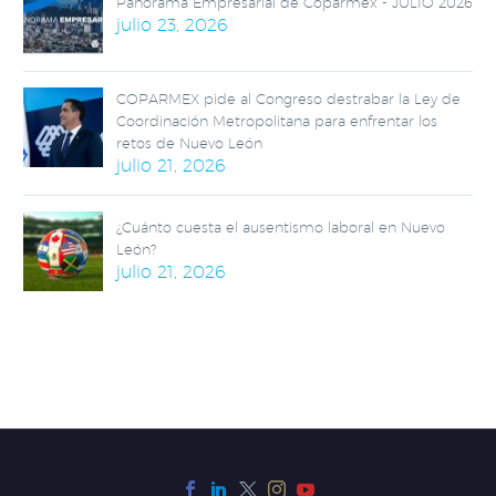
Panorama Empresarial de Coparmex - JULIO 2026
julio 23, 2026
COPARMEX pide al Congreso destrabar la Ley de
Coordinación Metropolitana para enfrentar los
retos de Nuevo León
julio 21, 2026
¿Cuánto cuesta el ausentismo laboral en Nuevo
León?
julio 21, 2026