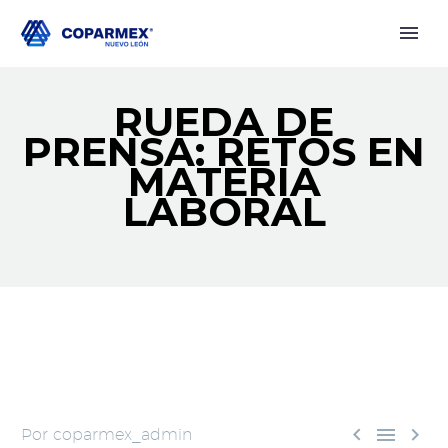
RUEDA DE
PRENSA: RETOS EN
MATERIA
LABORAL



Por coparmex_admin