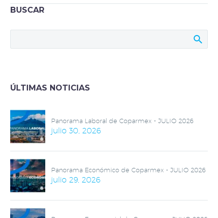
Reconocemos su
BUSCAR
trabajo profesional
Consideramos que la
salida de la
funcionaria, Luz María
de la Mora de la
Secretaría de
ÚLTIMAS NOTICIAS
Economía abona a la
intranquilidad de los
inversionistas.
Panorama Laboral de Coparmex - JULIO 2026
julio 30, 2026
Panorama Económico de Coparmex - JULIO 2026
julio 29, 2026