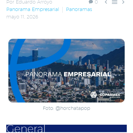



Por Eduardo Arroyo
0
Panorama Empresarial
Panoramas
mayo 11, 2026
Foto: @horchatapop
General